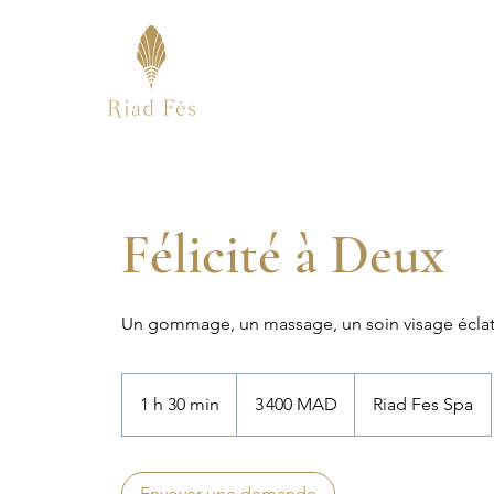
Félicité à Deux
Un gommage, un massage, un soin visage écla
3 400
dirhams
1 h 30 min
1
3 400 MAD
Riad Fes Spa
marocains
3
0
m
Envoyer une demande